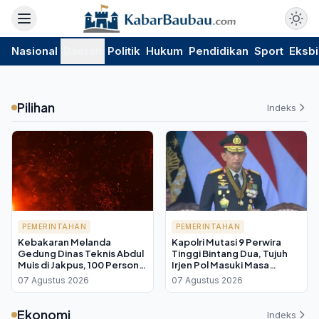
Nasional
Daerah
Politik
Hukum
Pendidikan
Sport
Eksbi
Pilihan
Indeks
PEMERINTAHAN
PEMERINTAHAN
Kebakaran Melanda
Kapolri Mutasi 9 Perwira
Gedung Dinas Teknis Abdul
Tinggi Bintang Dua, Tujuh
Muis di Jakpus, 100 Personel
Irjen Pol Masuki Masa
Damkar Diterjunkan
Pensiun
07 Agustus 2026
07 Agustus 2026
Ekonomi
Indeks