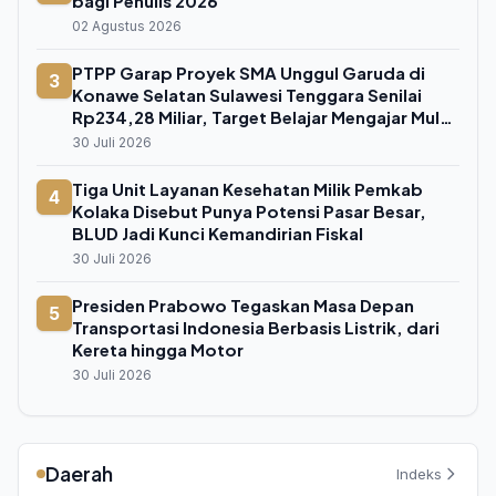
bagi Penulis 2026
02 Agustus 2026
PTPP Garap Proyek SMA Unggul Garuda di
3
Konawe Selatan Sulawesi Tenggara Senilai
Rp234,28 Miliar, Target Belajar Mengajar Mulai
Juli 2026
30 Juli 2026
Tiga Unit Layanan Kesehatan Milik Pemkab
4
Kolaka Disebut Punya Potensi Pasar Besar,
BLUD Jadi Kunci Kemandirian Fiskal
30 Juli 2026
Presiden Prabowo Tegaskan Masa Depan
5
Transportasi Indonesia Berbasis Listrik, dari
Kereta hingga Motor
30 Juli 2026
Daerah
Indeks