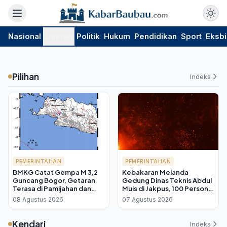
Nasional
Daerah
Politik
Hukum
Pendidikan
Sport
Eksbi
Pilihan
Indeks
PEMERINTAHAN
PEMERINTAHAN
BMKG Catat Gempa M 3,2
Kebakaran Melanda
Guncang Bogor, Getaran
Gedung Dinas Teknis Abdul
Terasa di Pamijahan dan
Muis di Jakpus, 100 Personel
Leuwiliang
Damkar Diterjunkan
08 Agustus 2026
07 Agustus 2026
Kendari
Indeks