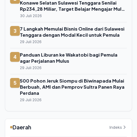
Konawe Selatan Sulawesi Tenggara Senilai
Rp234,28 Miliar, Target Belajar Mengajar Mulai
Juli 2026
30 Juli 2026
7 Langkah Memulai Bisnis Online dari Sulawesi
3
Tenggara dengan Modal Kecil untuk Pemula
29 Juli 2026
Panduan Liburan ke Wakatobi bagi Pemula
4
agar Perjalanan Mulus
29 Juli 2026
500 Pohon Jeruk Siompu di Biwinapada Mulai
5
Berbuah, AMI dan Pemprov Sultra Panen Raya
Perdana
29 Juli 2026
Daerah
Indeks