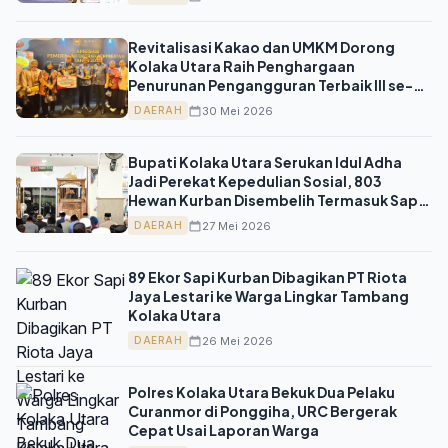
Revitalisasi Kakao dan UMKM Dorong
Kolaka Utara Raih Penghargaan
Penurunan Pengangguran Terbaik III se-
Sulawesi
30 Mei 2026
DAERAH
Bupati Kolaka Utara Serukan Idul Adha
Jadi Perekat Kepedulian Sosial, 803
Hewan Kurban Disembelih Termasuk Sapi
Limosin 996 Kg dari Presiden
27 Mei 2026
DAERAH
89 Ekor Sapi Kurban Dibagikan PT Riota
Jaya Lestari ke Warga Lingkar Tambang
Kolaka Utara
26 Mei 2026
DAERAH
Polres Kolaka Utara Bekuk Dua Pelaku
Curanmor di Ponggiha, URC Bergerak
Cepat Usai Laporan Warga