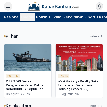
Nasional
Daerah
Politik
Hukum
Pendidikan
Sport
Eksbi
Pilihan
Indeks
POLITIK
EKSBIS
DPRD DKI Desak
Waskita Karya Realty Buka
Pengadaan Kapal Patroli
Pameran di Danantara
Sendiri untuk Kepulauan
Housing Expo 2026,
Seribu, Pengawasan Laut
Tawarkan Bunga KPR 2,75
06 Agustus 2026
06 Agustus 2026
Masih Andalkan Pinjaman
Persen
Kolaka utara
Indeks