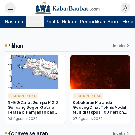
Nasional
Daerah
Politik
Hukum
Pendidikan
Sport
Eksbi
Pilihan
Indeks
PEMERINTAHAN
PEMERINTAHAN
BMKG Catat Gempa M 3,2
Kebakaran Melanda
Guncang Bogor, Getaran
Gedung Dinas Teknis Abdul
Terasa di Pamijahan dan
Muis di Jakpus, 100 Personel
Leuwiliang
Damkar Diterjunkan
08 Agustus 2026
07 Agustus 2026
Konawe selatan
Indeks