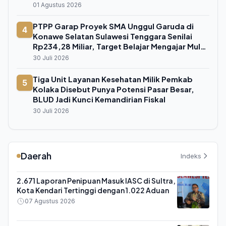
01 Agustus 2026
PTPP Garap Proyek SMA Unggul Garuda di
4
Konawe Selatan Sulawesi Tenggara Senilai
Rp234,28 Miliar, Target Belajar Mengajar Mulai
Juli 2026
30 Juli 2026
Tiga Unit Layanan Kesehatan Milik Pemkab
5
Kolaka Disebut Punya Potensi Pasar Besar,
BLUD Jadi Kunci Kemandirian Fiskal
30 Juli 2026
Daerah
Indeks
2.671 Laporan Penipuan Masuk IASC di Sultra,
Kota Kendari Tertinggi dengan 1.022 Aduan
07 Agustus 2026