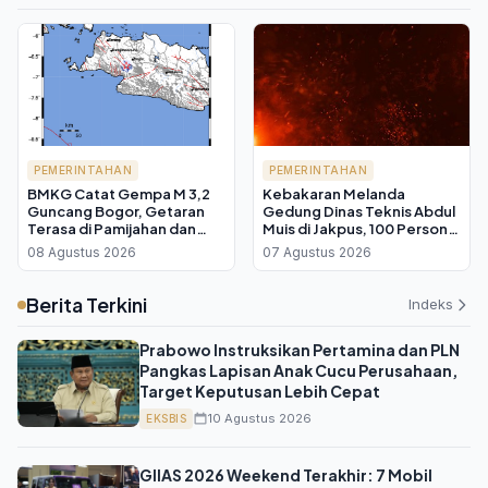
PEMERINTAHAN
PEMERINTAHAN
BMKG Catat Gempa M 3,2
Kebakaran Melanda
Guncang Bogor, Getaran
Gedung Dinas Teknis Abdul
Terasa di Pamijahan dan
Muis di Jakpus, 100 Personel
Leuwiliang
Damkar Diterjunkan
08 Agustus 2026
07 Agustus 2026
Berita Terkini
Indeks
Prabowo Instruksikan Pertamina dan PLN
Pangkas Lapisan Anak Cucu Perusahaan,
Target Keputusan Lebih Cepat
10 Agustus 2026
EKSBIS
GIIAS 2026 Weekend Terakhir: 7 Mobil