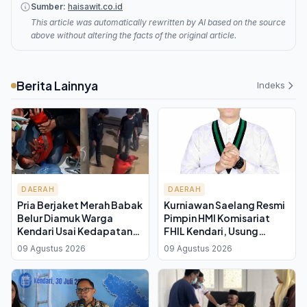
Sumber:
haisawit.co.id
This article was automatically rewritten by AI based on the source
above without altering the facts of the original article.
Berita Lainnya
Indeks
DAERAH
DAERAH
Pria Berjaket Merah Babak
Kurniawan Saelang Resmi
Belur Diamuk Warga
Pimpin HMI Komisariat
Kendari Usai Kedapatan
FHIL Kendari, Usung
Masuk Rumah dan
Semangat Kaderisasi dan
09 Agustus 2026
09 Agustus 2026
Mengancam dengan Pisau
Tradisi Intelektual