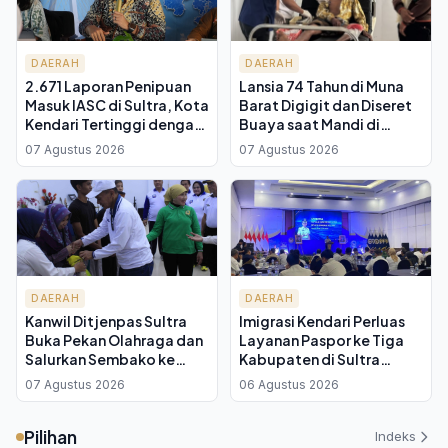
DAERAH
DAERAH
2.671 Laporan Penipuan
Lansia 74 Tahun di Muna
Masuk IASC di Sultra, Kota
Barat Digigit dan Diseret
Kendari Tertinggi dengan
Buaya saat Mandi di
1.022 Aduan
Sungai Tiworo, Selamat
07 Agustus 2026
07 Agustus 2026
Setelah Tusuk Mata Reptil
Itu
DAERAH
DAERAH
Kanwil Ditjenpas Sultra
Imigrasi Kendari Perluas
Buka Pekan Olahraga dan
Layanan Paspor ke Tiga
Salurkan Sembako ke
Kabupaten di Sultra
Panti Jompo di Kendari
Lewat MPP, Warga Tak
07 Agustus 2026
06 Agustus 2026
Perlu Lagi ke Ibukota
Pilihan
Indeks