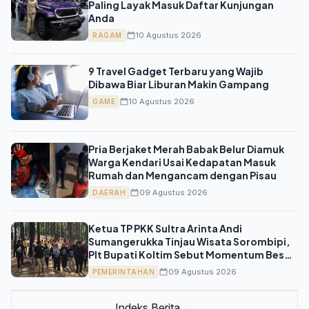
Paling Layak Masuk Daftar Kunjungan
Anda
10 Agustus 2026
RAGAM
9 Travel Gadget Terbaru yang Wajib
Dibawa Biar Liburan Makin Gampang
10 Agustus 2026
GAME
Pria Berjaket Merah Babak Belur Diamuk
Warga Kendari Usai Kedapatan Masuk
Rumah dan Mengancam dengan Pisau
09 Agustus 2026
DAERAH
Ketua TP PKK Sultra Arinta Andi
Sumangerukka Tinjau Wisata Sorombipi,
Plt Bupati Koltim Sebut Momentum Besar
bagi Ekonomi Daerah
09 Agustus 2026
PEMERINTAHAN
Indeks Berita →