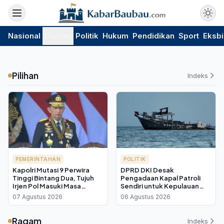
Nasional
Daerah
Politik
Hukum
Pendidikan
Sport
Eksbi
Pilihan
Indeks
PEMERINTAHAN
POLITIK
Kapolri Mutasi 9 Perwira
DPRD DKI Desak
Tinggi Bintang Dua, Tujuh
Pengadaan Kapal Patroli
Irjen Pol Masuki Masa
Sendiri untuk Kepulauan
Pensiun
Seribu, Pengawasan Laut
07 Agustus 2026
06 Agustus 2026
Masih Andalkan Pinjaman
Ragam
Indeks