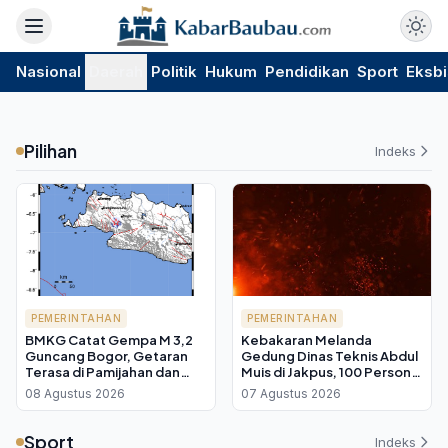
Nasional
Daerah
Politik
Hukum
Pendidikan
Sport
Eksbi
Pilihan
Indeks
PEMERINTAHAN
PEMERINTAHAN
BMKG Catat Gempa M 3,2
Kebakaran Melanda
Guncang Bogor, Getaran
Gedung Dinas Teknis Abdul
Terasa di Pamijahan dan
Muis di Jakpus, 100 Personel
Leuwiliang
Damkar Diterjunkan
08 Agustus 2026
07 Agustus 2026
Sport
Indeks