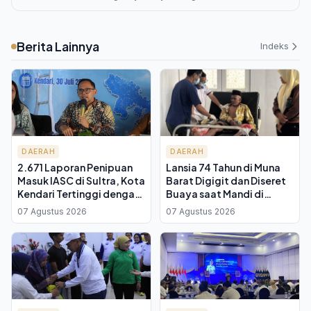
Berita Lainnya
Indeks
DAERAH
DAERAH
2.671 Laporan Penipuan
Lansia 74 Tahun di Muna
Masuk IASC di Sultra, Kota
Barat Digigit dan Diseret
Kendari Tertinggi dengan
Buaya saat Mandi di
1.022 Aduan
Sungai Tiworo, Selamat
07 Agustus 2026
07 Agustus 2026
Setelah Tusuk Mata Reptil
Itu