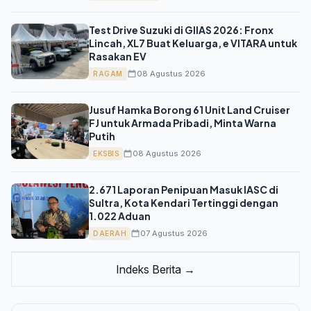
Test Drive Suzuki di GIIAS 2026: Fronx
Lincah, XL7 Buat Keluarga, e VITARA untuk
Rasakan EV
08 Agustus 2026
RAGAM
Jusuf Hamka Borong 61 Unit Land Cruiser
FJ untuk Armada Pribadi, Minta Warna
Putih
08 Agustus 2026
EKSBIS
2.671 Laporan Penipuan Masuk IASC di
Sultra, Kota Kendari Tertinggi dengan
1.022 Aduan
07 Agustus 2026
DAERAH
Indeks Berita →