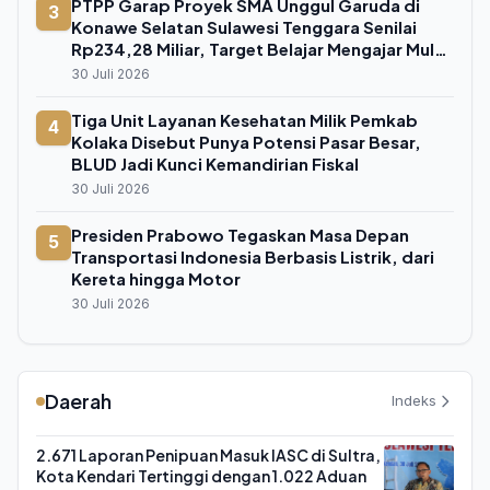
PTPP Garap Proyek SMA Unggul Garuda di
3
Konawe Selatan Sulawesi Tenggara Senilai
Rp234,28 Miliar, Target Belajar Mengajar Mulai
Juli 2026
30 Juli 2026
Tiga Unit Layanan Kesehatan Milik Pemkab
4
Kolaka Disebut Punya Potensi Pasar Besar,
BLUD Jadi Kunci Kemandirian Fiskal
30 Juli 2026
Presiden Prabowo Tegaskan Masa Depan
5
Transportasi Indonesia Berbasis Listrik, dari
Kereta hingga Motor
30 Juli 2026
Daerah
Indeks
2.671 Laporan Penipuan Masuk IASC di Sultra,
Kota Kendari Tertinggi dengan 1.022 Aduan