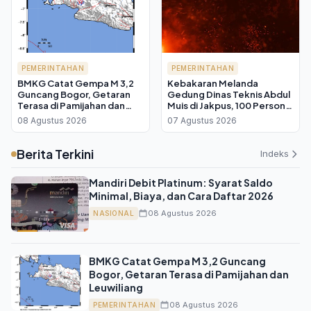
PEMERINTAHAN
PEMERINTAHAN
BMKG Catat Gempa M 3,2
Kebakaran Melanda
Guncang Bogor, Getaran
Gedung Dinas Teknis Abdul
Terasa di Pamijahan dan
Muis di Jakpus, 100 Personel
Leuwiliang
Damkar Diterjunkan
08 Agustus 2026
07 Agustus 2026
Berita Terkini
Indeks
Mandiri Debit Platinum: Syarat Saldo
Minimal, Biaya, dan Cara Daftar 2026
08 Agustus 2026
NASIONAL
BMKG Catat Gempa M 3,2 Guncang
Bogor, Getaran Terasa di Pamijahan dan
Leuwiliang
08 Agustus 2026
PEMERINTAHAN