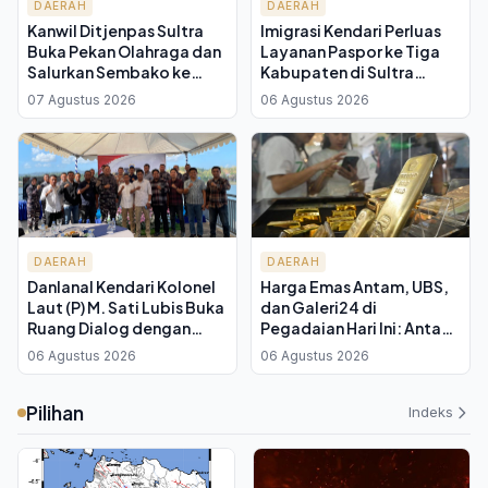
DAERAH
DAERAH
Kanwil Ditjenpas Sultra
Imigrasi Kendari Perluas
Buka Pekan Olahraga dan
Layanan Paspor ke Tiga
Salurkan Sembako ke
Kabupaten di Sultra
Panti Jompo di Kendari
Lewat MPP, Warga Tak
07 Agustus 2026
06 Agustus 2026
Perlu Lagi ke Ibukota
DAERAH
DAERAH
Danlanal Kendari Kolonel
Harga Emas Antam, UBS,
Laut (P) M. Sati Lubis Buka
dan Galeri24 di
Ruang Dialog dengan
Pegadaian Hari Ini: Antam
Insan Pers, Tekankan Peran
Sentuh Rp 2,7 Juta per
06 Agustus 2026
06 Agustus 2026
Media sebagai Mitra
Gram
Strategis TNI AL
Pilihan
Indeks