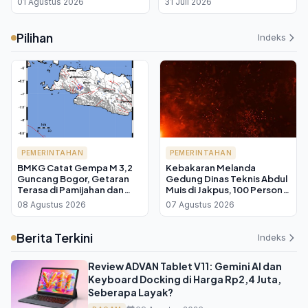
01 Agustus 2026
31 Juli 2026
Pilihan
Indeks
PEMERINTAHAN
PEMERINTAHAN
BMKG Catat Gempa M 3,2
Kebakaran Melanda
Guncang Bogor, Getaran
Gedung Dinas Teknis Abdul
Terasa di Pamijahan dan
Muis di Jakpus, 100 Personel
Leuwiliang
Damkar Diterjunkan
08 Agustus 2026
07 Agustus 2026
Berita Terkini
Indeks
Review ADVAN Tablet V11: Gemini AI dan
Keyboard Docking di Harga Rp2,4 Juta,
Seberapa Layak?