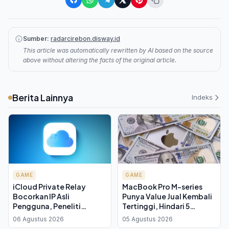
Sumber:
radarcirebon.disway.id
This article was automatically rewritten by AI based on the source
above without altering the facts of the original article.
Berita Lainnya
Indeks
GAME
GAME
iCloud Private Relay
MacBook Pro M-series
Bocorkan IP Asli
Punya Value Jual Kembali
Pengguna, Peneliti
Tertinggi, Hindari 5
Temukan Celah di Safari
Masalah Ini
06 Agustus 2026
05 Agustus 2026
dan Passkey